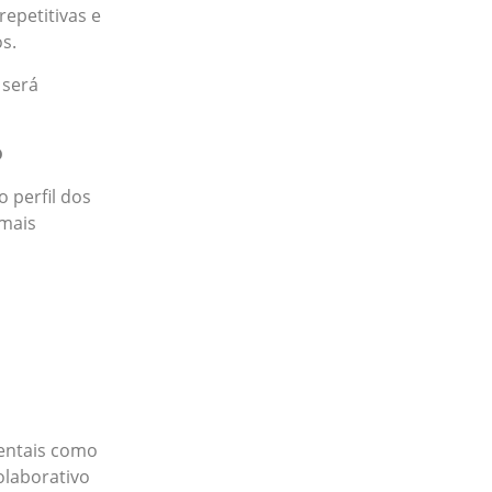
epetitivas e
s.
 será
o
 perfil dos
 mais
entais como
olaborativo