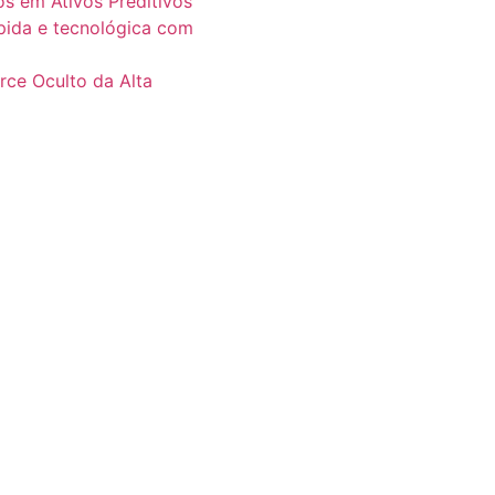
os em Ativos Preditivos
ápida e tecnológica com
erce Oculto da Alta