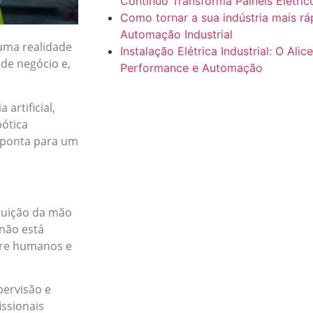
Contínuo Transforma Painéis Elétric
Como tornar a sua indústria mais r
Automação Industrial
uma realidade
Instalação Elétrica Industrial: O Alic
de negócio e,
Performance e Automação
artificial,
bótica
 aponta para um
tuição da mão
 não está
tre humanos e
pervisão e
ssionais