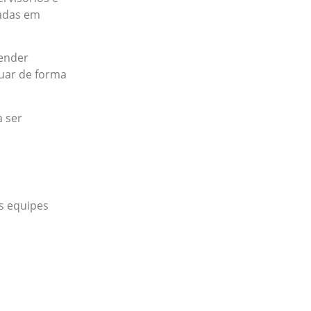
eadas em
eender
uar de forma
a ser
as equipes