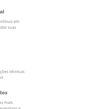
al
contínuo em
 das suas
ções técnicas
is
ados
ez mais
rvisórios e