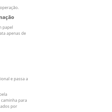
 operação.
omação
m papel
ata apenas de
onal e passa a
pela
a caminha para
tados por